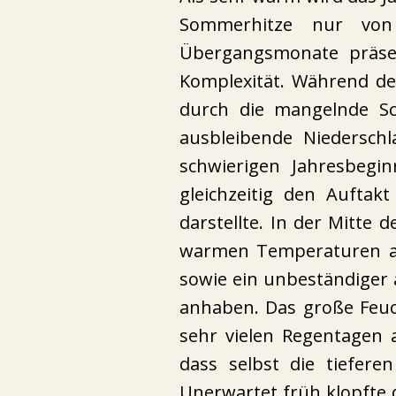
Sommerhitze nur von
Übergangsmonate präsen
Komplexität. Während des
durch die mangelnde Sc
ausbleibende Niedersch
schwierigen Jahresbegi
gleichzeitig den Auftak
darstellte. In der Mitte
warmen Temperaturen au
sowie ein unbeständiger 
anhaben. Das große Feuc
sehr vielen Regentagen 
dass selbst die tiefer
Unerwartet früh klopfte 