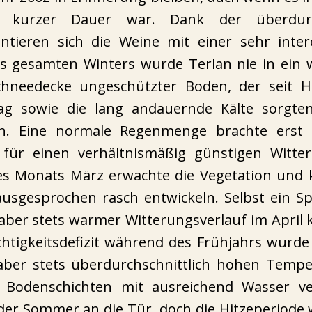
 kurzer Dauer war. Dank der überdurch
tieren sich die Weine mit einer sehr int
 gesamten Winters wurde Terlan nie in ein w
hneedecke ungeschützter Boden, der seit H
lag sowie die lang andauernde Kälte sorgte
nn. Eine normale Regenmenge brachte erst
t für einen verhältnismäßig günstigen Witte
 des Monats März erwachte die Vegetation und
sgesprochen rasch entwickeln. Selbst ein S
aber stets warmer Witterungsverlauf im April
htigkeitsdefizit während des Frühjahrs wur
aber stets überdurchschnittlich hohen Tempe
en Bodenschichten mit ausreichend Wasser v
der Sommer an die Tür, doch die Hitzeperiode