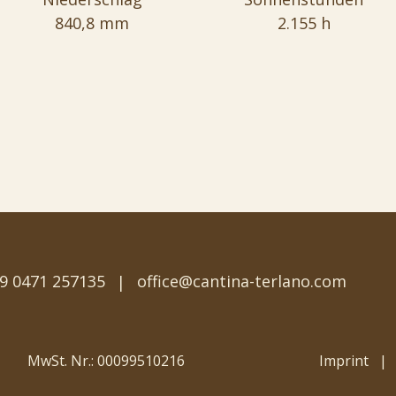
840,8 mm
2.155 h
9 0471 257135
office
@
cantina-terlano.com
MwSt. Nr.: 00099510216
Imprint