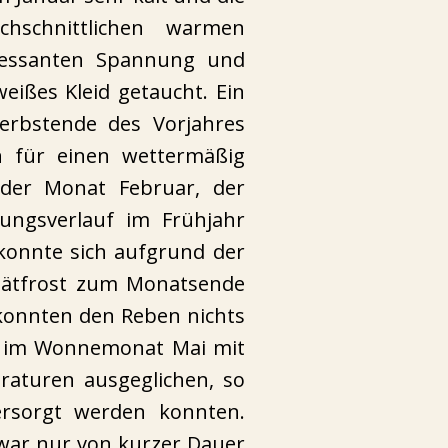
schnittlichen warmen
eressanten Spannung und
eißes Kleid getaucht. Ein
erbstende des Vorjahres
n für einen wettermäßig
 der Monat Februar, der
rungsverlauf im Frühjahr
 konnte sich aufgrund der
pätfrost zum Monatsende
 konnten den Reben nichts
de im Wonnemonat Mai mit
raturen ausgeglichen, so
ersorgt werden konnten.
 war nur von kurzer Dauer