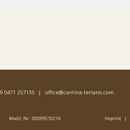
9 0471 257135
office
@
cantina-terlano.com
MwSt. Nr.: 00099510216
Imprint